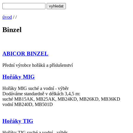
úvod
/
/
Binzel
ABICOR BINZEL
Přední výrobce hořáků a příslušenství
Hořáky MIG
Hořáky MIG suché a vodní - výběr
Dodáváme standardně v délkách 3,4,5 m:
suché MB15AK, MB25AK, MB24KD, MB26KD, MB36KD
vodní MB240D, MB501D
Hořáky TIG
Hořáky TIG suché a vodní - výběr