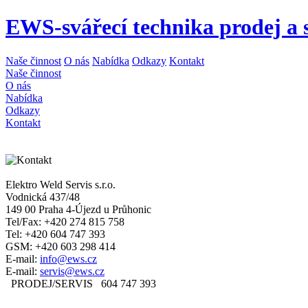
EWS-svářecí technika prodej a s
Naše činnost
O nás
Nabídka
Odkazy
Kontakt
Naše činnost
O nás
Nabídka
Odkazy
Kontakt
Elektro Weld Servis s.r.o.
Vodnická 437/48
149 00 Praha 4-Újezd u Průhonic
Tel/Fax: +420 274 815 758
Tel: +420 604 747 393
GSM: +420 603 298 414
E-mail:
info@ews.cz
E-mail:
servis@ews.cz
PRODEJ/SERVIS
604 747 393