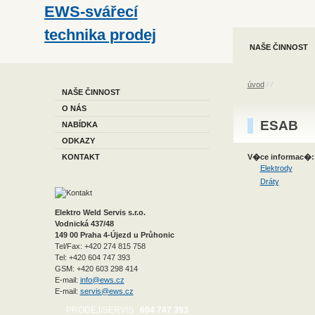
EWS-svářecí
technika prodej
NAŠE ČINNOST
a servis
úvod
/
/
NAŠE ČINNOST
O NÁS
ESAB
NABÍDKA
ODKAZY
KONTAKT
V�ce informac�:
Elektrody
Dráty
Elektro Weld Servis s.r.o.
Vodnická 437/48
149 00 Praha 4-Újezd u Průhonic
Tel/Fax: +420 274 815 758
Tel: +420 604 747 393
GSM: +420 603 298 414
E-mail:
info@ews.cz
E-mail:
servis@ews.cz
PRODEJ/SERVIS
604 747 393